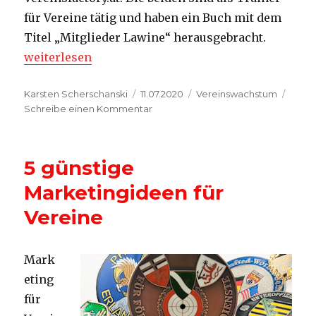
für Vereine tätig und haben ein Buch mit dem
Titel „Mitglieder Lawine“ herausgebracht.
„Durchstarten: Mitglieder Lawine“
weiterlesen
Autor
Veröffentlicht
Kategorien
Karsten Scherschanski
11.07.2020
Vereinswachstum
am
zu
Schreibe einen Kommentar
Durchstarten:
Mitglieder
Lawine
5 günstige
Marketingideen für
Vereine
Mark
eting
für