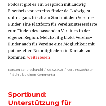
Podcast gibt es ein Gespräch mit Ludwig
Eisenbeis von vereins-finder.de. Ludwig ist
online ganz frisch am Start mit dem Vereins-
Finder, eine Plattform für Vereinsinteressierte
zum Finden des passenden Vereines in der
eigenen Region. Gleichzeitig bietet Vereins-
Finder auch für Vereine eine Möglichkeit mit
potenziellen Neumitgliedern in Kontakt zu
„Vereins-Finder: Finde Deinen Verein“
kommen.
weiterlesen
Autor
Veröffentlicht
Kategorien
Karsten Scherschanski
08.02.2021
Vereinswachstum
am
zu
Schreibe einen Kommentar
Vereins-
Finder:
Finde
Sportbund:
Deinen
Verein
Unterstützung für