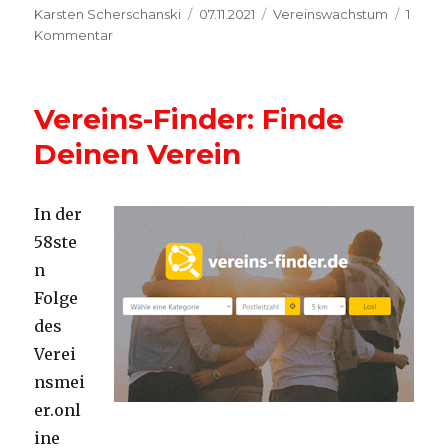
Autor
Veröffentlicht
Kategorien
Karsten Scherschanski
07.11.2021
Vereinswachstum
1
zu
am
Kommentar
Sponsoren
gewinnen
vor
Vereins-Finder: Finde
Ort
Deinen Verein
In der
58ste
n
Folge
des
Verei
nsmei
er.onl
ine