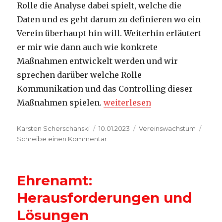
Rolle die Analyse dabei spielt, welche die
Daten und es geht darum zu definieren wo ein
Verein überhaupt hin will. Weiterhin erläutert
er mir wie dann auch wie konkrete
Maßnahmen entwickelt werden und wir
sprechen darüber welche Rolle
Kommunikation und das Controlling dieser
„Vereine: Erfolg ist planbar“
Maßnahmen spielen.
weiterlesen
Autor
Veröffentlicht
Kategorien
Karsten Scherschanski
10.01.2023
Vereinswachstum
am
zu
Schreibe einen Kommentar
Vereine:
Erfolg
ist
Ehrenamt:
planbar
Herausforderungen und
Lösungen