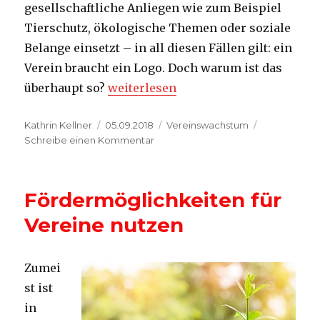
gesellschaftliche Anliegen wie zum Beispiel
Tierschutz, ökologische Themen oder soziale
Belange einsetzt – in all diesen Fällen gilt: ein
Verein braucht ein Logo. Doch warum ist das
„Das perfekte Logo für jeden Verein“
überhaupt so?
weiterlesen
Autor
Veröffentlicht
Kategorien
Kathrin Kellner
05.09.2018
Vereinswachstum
am
zu
Schreibe einen Kommentar
Das
perfekte
Logo
Fördermöglichkeiten für
für
jeden
Vereine nutzen
Verein
Zumei
st ist
in