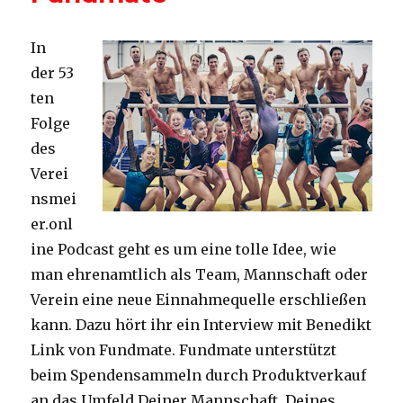
In
der 53
ten
Folge
des
Verei
nsmei
er.onl
ine Podcast geht es um eine tolle Idee, wie
man ehrenamtlich als Team, Mannschaft oder
Verein eine neue Einnahmequelle erschließen
kann. Dazu hört ihr ein Interview mit Benedikt
Link von Fundmate. Fundmate unterstützt
beim Spendensammeln durch Produktverkauf
an das Umfeld Deiner Mannschaft, Deines