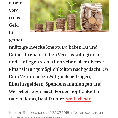
einem
Verei
n das
Geld
für
gemei
nnützige Zwecke knapp. Da haben Du und
Deine ehrenamtlichen Vereinskolleginnen
und -kollegen sicherlich schon über diverse
Finanzierungsmöglichkeiten nachgedacht. Ob
Dein Verein neben Mitgliedsbeiträgen,
Eintrittsgeldern, Spendensammlungen und
Werbebeiträgen auch Fördermöglichkeiten
„Fördermöglichkeiten fü
nutzen kann, liest Du hier.
weiterlesen
Autor
Veröffentlicht
Kategorien
Karsten Scherschanski
25.07.2018
Vereinswachstum
am
zu