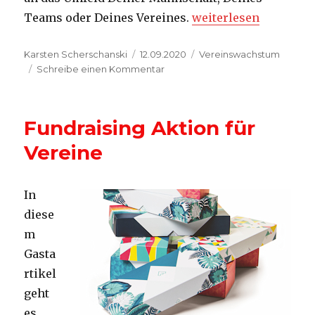
„Spenden: Fundraisi
Teams oder Deines Vereines.
weiterlesen
Autor
Veröffentlicht
Kategorien
Karsten Scherschanski
12.09.2020
Vereinswachstum
am
zu
Schreibe einen Kommentar
Spenden:
Fundraising
mit
Fundraising Aktion für
Fundmate
Vereine
In
diese
m
Gasta
rtikel
geht
es