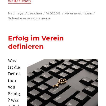
„5 günstige Marketingideen für Vereine“
weiterlesen
Autor
Veröffentlicht
Kategorien
Neumeyer Abzeichen
14.07.2019
Vereinswachstum
am
zu
Schreibe einen Kommentar
5
günstige
Marketingideen
Erfolg im Verein
für
Vereine
definieren
Was
ist die
Defini
tion
von
Erfolg
? Was