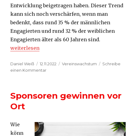
Entwicklung beigetragen haben. Dieser Trend
kann sich noch verschärfen, wenn man
bedenkt, dass rund 35 % der männlichen
Engagierten und rund 32 % der weiblichen
Engagierten älter als 60 Jahren sind.
„Ehrenamt: Herausforderungen und Lösungen“
weiterlesen
Autor
Veröffentlicht
Kategorien
Daniel Weiß
12.11.2022
Vereinswachstum
Schreibe
am
zu
einen Kommentar
Ehrenamt:
Herausforderungen
und
Sponsoren gewinnen vor
Lösungen
Ort
Wie
könn