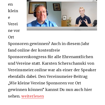
en
klein
e
Verei
ne vor
Ort
Sponsoren gewinnen? Auch in diesem Jahr
fand online der kostenfreie
Sponsorenkongress für alle Ehrenamtlichen
und Vereine statt. Karsten Scherschanski von
Vereinsmeier.online war als einer der Speaker
ebenfalls dabei. Den Vereinsmeier-Beitrag
„Wie kleine Vereine Sponsoren vor Ort
gewinnen können“ kannst Du nun auch hier
„Sponsoren gewinnen vor Ort“
sehen.
weiterlesen