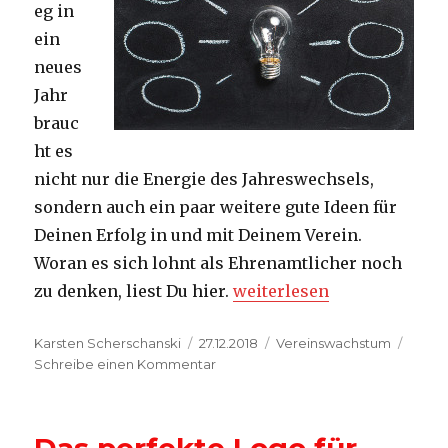
eg in
ein
neues
Jahr
brauc
ht es
nicht nur die Energie des Jahreswechsels,
sondern auch ein paar weitere gute Ideen für
Deinen Erfolg in und mit Deinem Verein.
Woran es sich lohnt als Ehrenamtlicher noch
„Ideen für mehr Erfolg im 
zu denken, liest Du hier.
weiterlesen
Autor
Veröffentlicht
Kategorien
Karsten Scherschanski
27.12.2018
Vereinswachstum
am
zu
Schreibe einen Kommentar
Ideen
für
mehr
Erfolg