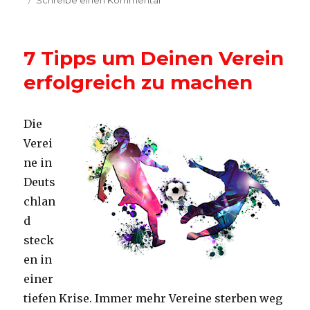
Schreibe einen Kommentar
Fördermöglichkeiten
für
Vereine
7 Tipps um Deinen Verein
nutzen
erfolgreich zu machen
Die
Verei
ne in
Deuts
chlan
d
steck
en in
einer
tiefen Krise. Immer mehr Vereine sterben weg