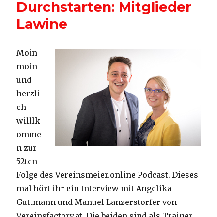
Durchstarten: Mitglieder
Vereine
Lawine
Moin
moin
und
herzli
ch
willlk
omme
n zur
52ten
Folge des Vereinsmeier.online Podcast. Dieses
mal hört ihr ein Interview mit Angelika
Guttmann und Manuel Lanzerstorfer von
Vereinsfactory.at. Die beiden sind als Trainer