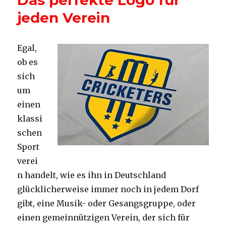
Das perfekte Logo für
im
jeden Verein
Verein
Egal,
ob es
sich
um
einen
klassi
schen
Sport
verei
n handelt, wie es ihn in Deutschland
glücklicherweise immer noch in jedem Dorf
gibt, eine Musik- oder Gesangsgruppe, oder
einen gemeinnützigen Verein, der sich für