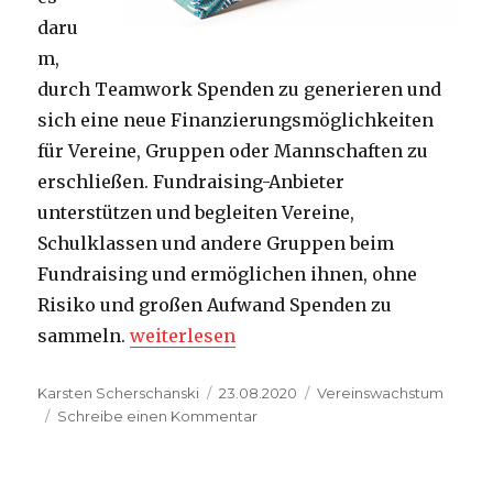
daru
m,
durch Teamwork Spenden zu generieren und
sich eine neue Finanzierungsmöglichkeiten
für Vereine, Gruppen oder Mannschaften zu
erschließen. Fundraising-Anbieter
unterstützen und begleiten Vereine,
Schulklassen und andere Gruppen beim
Fundraising und ermöglichen ihnen, ohne
Risiko und großen Aufwand Spenden zu
„Fundraising Aktion für Vereine“
sammeln.
weiterlesen
Autor
Veröffentlicht
Kategorien
Karsten Scherschanski
23.08.2020
Vereinswachstum
am
zu
Schreibe einen Kommentar
Fundraising
Aktion
für