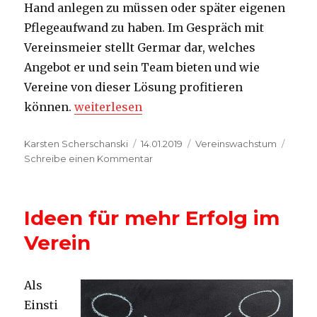
Hand anlegen zu müssen oder später eigenen
Pflegeaufwand zu haben. Im Gespräch mit
Vereinsmeier stellt Germar dar, welches
Angebot er und sein Team bieten und wie
Vereine von dieser Lösung profitieren
„Vereinshomepage kostenlos: Mein Verein
können.
weiterlesen
Autor
Veröffentlicht
Kategorien
Karsten Scherschanski
14.01.2019
Vereinswachstum
am
zu
Schreibe einen Kommentar
Vereinshomepage
kostenlos:
Mein
Ideen für mehr Erfolg im
Verein
Online
Verein
Als
Einsti