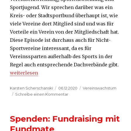
Sportjugend. Wir sprechen darüber was ein
Kreis- oder Stadtsportbund überhaupt ist, wie
viele Vereine dort Mitglied sind und was für
Vorteile ein Verein von der Mitgliedschaft hat.
Diese Episode ist durchaus auch für Nicht-
Sportvereine interessant, da es für
Vereinssparten außerhalb des Sports in der
Regel auch entsprechende Dachverbände gibt.
„Sportbund: Unterstützung für Vereine“
weiterlesen
Autor
Veröffentlicht
Kategorien
Karsten Scherschanski
06.12.2020
Vereinswachstum
am
zu
Schreibe einen Kommentar
Sportbund:
Unterstützung
für
Spenden: Fundraising mit
Vereine
Fundmate