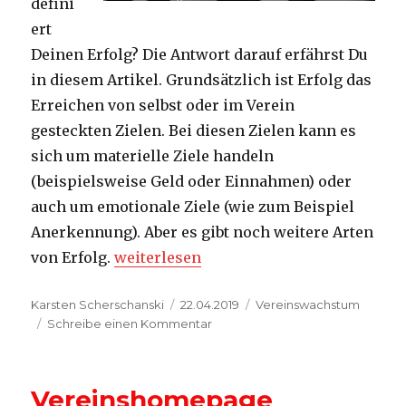
defini
ert
Deinen Erfolg? Die Antwort darauf erfährst Du
in diesem Artikel. Grundsätzlich ist Erfolg das
Erreichen von selbst oder im Verein
gesteckten Zielen. Bei diesen Zielen kann es
sich um materielle Ziele handeln
(beispielsweise Geld oder Einnahmen) oder
auch um emotionale Ziele (wie zum Beispiel
Anerkennung). Aber es gibt noch weitere Arten
„Erfolg im Verein definieren“
von Erfolg.
weiterlesen
Autor
Veröffentlicht
Kategorien
Karsten Scherschanski
22.04.2019
Vereinswachstum
am
zu
Schreibe einen Kommentar
Erfolg
im
Verein
Vereinshomepage
definieren