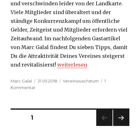
und verschwinden leider von der Landkarte.
Viele Mitglieder sind überaltert und der
ständige Konkurrenzkampf um öffentliche
Gelder, Zeitgeist und Mitglieder erfordern viel
Zeitaufwand. Im nachfolgenden Gastartikel
von Marc Galal findest Du sieben Tipps, damit
Du die Attraktivität Deines Vereines steigerst
„7 Tipps um Deinen Verein erfo
und revitalisierst!
weiterlesen
Autor
Veröffentlicht
Kategorien
Marc Galal
31.05.2018
Vereinswachstum
1
zu
am
Kommentar
7
Tipps
um
Deinen
Beitragsnavigation
SEITE
1
Verein
erfolgreich
NÄC
zu
HSTE
machen