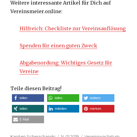
Weitere interessante Artikel für Dich auf
Vereinsmeier.online:
Hilfreich: Checkliste zur Vereinsauflösung
Spenden für einen guten Zweck
Abgabenordung: Wichtiges Gesetz für
Vereine
Teile diesen Beitrag!
teilen
teilen
twittern
teilen
mitteilen
merken
E-Mail
Autor
Veröffentlicht
Kategorien
Karsten Scherschanski
14.01.2019
Vereinswachstum