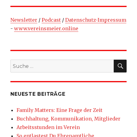
Newsletter
/
Podcast
/
Datenschutz-Impressum
-
www.vereinsmeier.online
SU
Suche
nach:
NEUESTE BEITRÄGE
Family Matters: Eine Frage der Zeit
Buchhaltung, Kommunikation, Mitglieder
Arbeitsstunden im Verein
So entlastest Du Ehrenamtliche