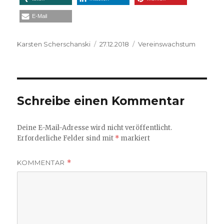
E-Mail
Autor
Veröffentlicht
Kategorien
Karsten Scherschanski
27.12.2018
Vereinswachstum
am
Schreibe einen Kommentar
Deine E-Mail-Adresse wird nicht veröffentlicht.
Erforderliche Felder sind mit
*
markiert
KOMMENTAR
*