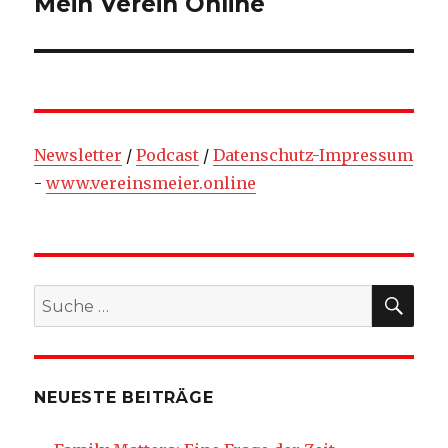
Mein Verein Online
Newsletter
/
Podcast
/
Datenschutz-Impressum
-
www.vereinsmeier.online
SU
Suche
nach:
NEUESTE BEITRÄGE