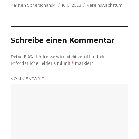
Autor
Veröffentlicht
Kategorien
Karsten Scherschanski
10.01.2023
Vereinswachstum
am
Schreibe einen Kommentar
Deine E-Mail-Adresse wird nicht veröffentlicht.
Erforderliche Felder sind mit
*
markiert
KOMMENTAR
*