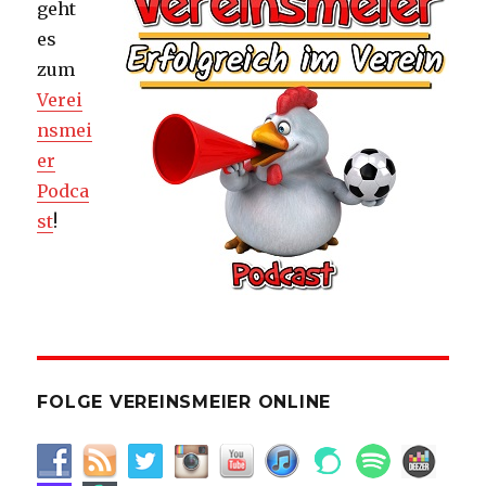
geht
es
zum
Verei
nsmei
er
Podca
st
!
FOLGE VEREINSMEIER ONLINE