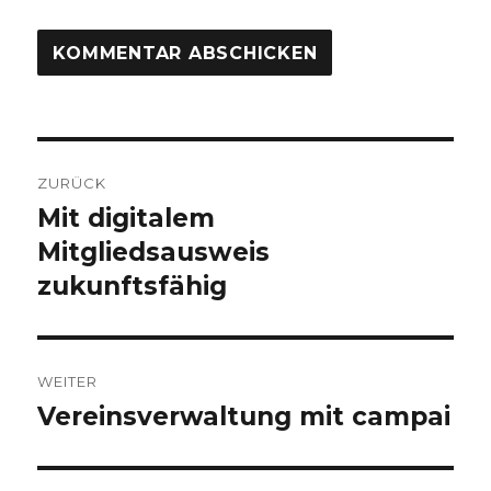
Beitragsnavigation
ZURÜCK
Mit digitalem
Vorheriger
Beitrag:
Mitgliedsausweis
zukunftsfähig
WEITER
Vereinsverwaltung mit campai
Nächster
Beitrag: