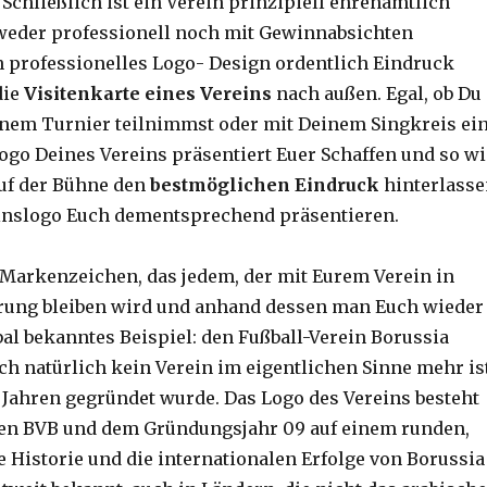
. Schließlich ist ein Verein prinzipiell ehrenamtlich
 weder professionell noch mit Gewinnabsichten
n professionelles Logo- Design ordentlich Eindruck
die
Visitenkarte eines Vereins
nach außen. Egal, ob Du
inem Turnier teilnimmst oder mit Deinem Singkreis ei
Logo Deines Vereins präsentiert Euer Schaffen und so wi
auf der Bühne den
bestmöglichen Eindruck
hinterlass
reinslogo Euch dementsprechend präsentieren.
e Markenzeichen, das jedem, der mit Eurem Verein in
rung bleiben wird und anhand dessen man Euch wieder
al bekanntes Beispiel: den Fußball-Verein Borussia
ch natürlich kein Verein im eigentlichen Sinne mehr ist
0 Jahren gegründet wurde. Das Logo des Vereins besteht
en BVB und dem Gründungsjahr 09 auf einem runden,
e Historie und die internationalen Erfolge von Borussia