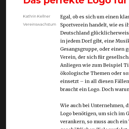
Das perfekte Logo für
Autor
Kathrin Kellner
Egal, ob es sich um einen kl
Kategorien
Vereinswachstum
Sportverein handelt, wie es i
Deutschland glücklicherwei
in jedem Dorf gibt, eine Musi
Gesangsgruppe, oder einen 
Verein, der sich für gesellsch
Anliegen wie zum Beispiel Ti
ökologische Themen oder so
einsetzt – in all diesen Fällen
braucht ein Logo. Doch warum
Wie auch bei Unternehmen, di
Logo benötigen, um sich im G
verankern, so muss auch ein