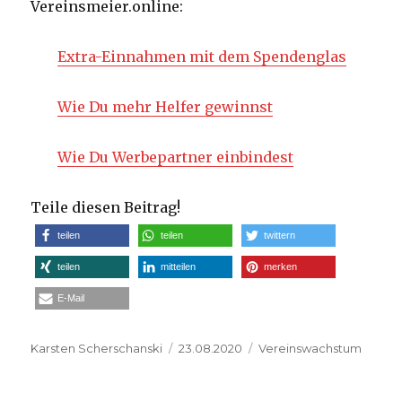
Vereinsmeier.online:
Extra-Einnahmen mit dem Spendenglas
Wie Du mehr Helfer gewinnst
Wie Du Werbepartner einbindest
Teile diesen Beitrag!
teilen
teilen
twittern
teilen
mitteilen
merken
E-Mail
Autor
Veröffentlicht
Kategorien
Karsten Scherschanski
23.08.2020
Vereinswachstum
am