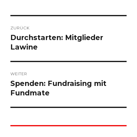
Beitragsnavigation
ZURÜCK
Durchstarten: Mitglieder
Vorheriger
Beitrag:
Lawine
WEITER
Spenden: Fundraising mit
Nächster
Beitrag:
Fundmate