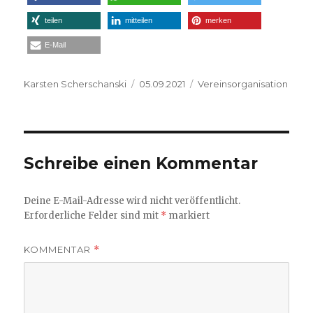
teilen
mitteilen
merken
E-Mail
Autor
Veröffentlicht
Kategorien
Karsten Scherschanski
05.09.2021
Vereinsorganisation
am
Schreibe einen Kommentar
Deine E-Mail-Adresse wird nicht veröffentlicht.
Erforderliche Felder sind mit
*
markiert
KOMMENTAR
*