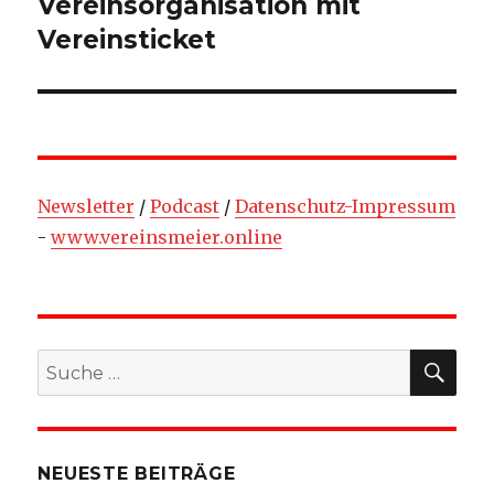
Vereinsorganisation mit
Nächster
Beitrag:
Vereinsticket
Newsletter
/
Podcast
/
Datenschutz-Impressum
-
www.vereinsmeier.online
SU
Suche
nach:
NEUESTE BEITRÄGE