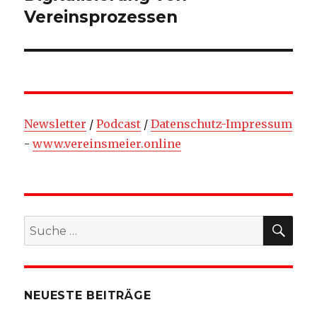
Beitrag:
Vereinsprozessen
Newsletter
/
Podcast
/
Datenschutz-Impressum
-
www.vereinsmeier.online
SU
Suche
nach:
NEUESTE BEITRÄGE