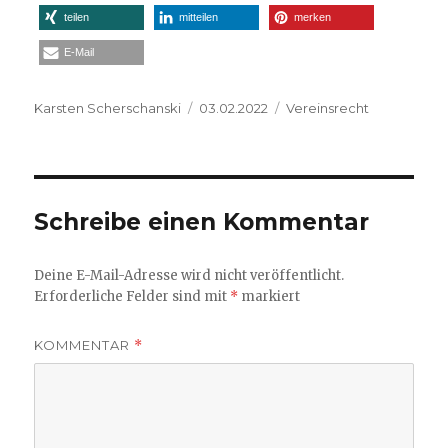
teilen
mitteilen
merken
E-Mail
Autor
Veröffentlicht
Kategorien
Karsten Scherschanski
03.02.2022
Vereinsrecht
am
Schreibe einen Kommentar
Deine E-Mail-Adresse wird nicht veröffentlicht.
Erforderliche Felder sind mit
*
markiert
KOMMENTAR
*