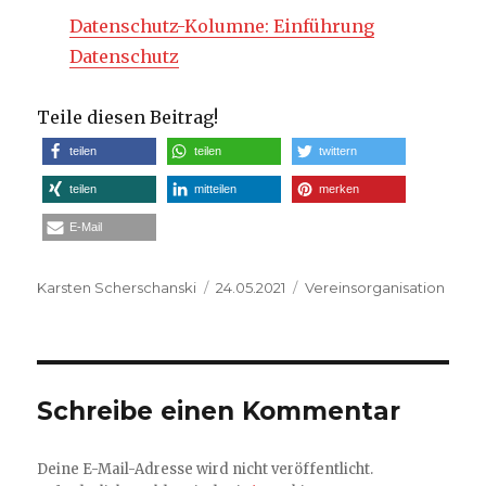
Datenschutz-Kolumne: Einführung
Datenschutz
Teile diesen Beitrag!
teilen
teilen
twittern
teilen
mitteilen
merken
E-Mail
Autor
Veröffentlicht
Kategorien
Karsten Scherschanski
24.05.2021
Vereinsorganisation
am
Schreibe einen Kommentar
Deine E-Mail-Adresse wird nicht veröffentlicht.