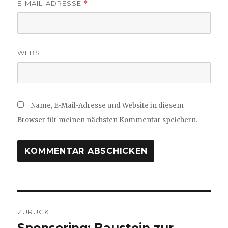
E-MAIL-ADRESSE
*
WEBSITE
Name, E-Mail-Adresse und Website in diesem
Browser für meinen nächsten Kommentar speichern.
Beitragsnavigation
ZURÜCK
Sponsoring: Baustein zur
Vorheriger