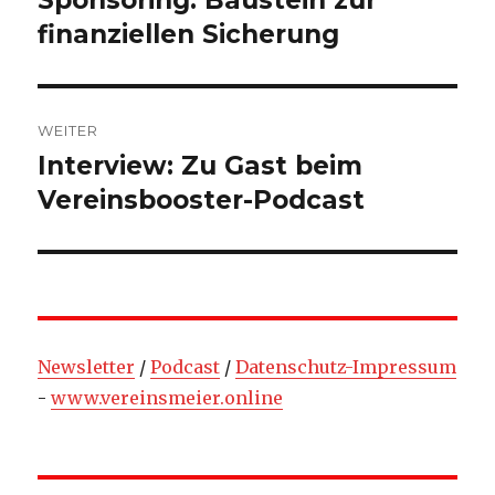
Beitrag:
finanziellen Sicherung
WEITER
Interview: Zu Gast beim
Nächster
Beitrag:
Vereinsbooster-Podcast
Newsletter
/
Podcast
/
Datenschutz-Impressum
-
www.vereinsmeier.online