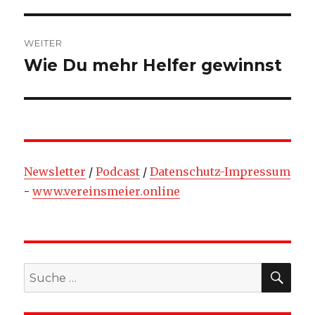
Beitrag:
WEITER
Wie Du mehr Helfer gewinnst
Nächster
Beitrag:
Newsletter
/
Podcast
/
Datenschutz-Impressum
-
www.vereinsmeier.online
SU
Suche
nach: