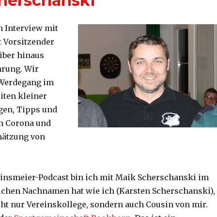
cherschanski
n Interview mit
t Vorsitzender
über hinaus
hrung. Wir
 Werdegang im
iten kleiner
gen, Tipps und
n Corona und
hätzung von
einsmeier-Podcast bin ich mit Maik Scherschanski im
eichen Nachnamen hat wie ich (Karsten Scherschanski),
nicht nur Vereinskollege, sondern auch Cousin von mir.