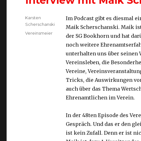
Interview mit Maik S
Autor
Karsten
Im Podcast gibt es diesmal ei
Scherschanski
Maik Scherschanski. Maik is
Kategorien
Vereinsmeier
der SG Bookhorn und hat dar
noch weitere Ehrenamtserfa
unterhalten uns über seinen
Vereinsleben, die Besonderhe
Vereine, Vereinsveranstaltun
Tricks, die Auswirkungen vo
auch über das Thema Wertsc
Ehrenamtlichen im Verein.
In der 48ten Episode des Ver
Gespräch. Und das er den gl
ist kein Zufall. Denn er ist 