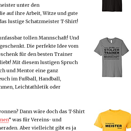
eister unter den
ie auf ihre Arbeit, Witze und gute
das lustige Schatzmeister T-Shirt!
unfassbar tollen Mannschaft! Und
t geschenkt. Die perfekte Idee vom
eschenk für den besten Trainer
liebt!
Mit diesem lustigen Spruch
ach und Mentor eine ganz
euch im Fußball, Handball,
immen, Leichtathletik oder
.
ewonnen? Dann wäre doch das T-Shirt
nnen
“ was für Vereins- und
den. Aber vielleicht gibt es ja