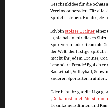
Geschenkidee für die Schatzm
Vereinskameraden. Für alle, d
Sprüche stehen. Hol dir jetzt 
Ich bin
stolzer Trainer
einer 
ja, sie haben mir dieses Shir
Sportverein oder -team als G
der Welt, der lustige Sprüche 
macht ihr jedem Trainer, Co
besondere Freude! Egal ob er 
Basketball, Volleyball, Schw
anderen Sportarten trainiert
Oder habt ihr gar die Liga g
„
Du kannst mich Meister ne
Teamkameradinnen und Kamera