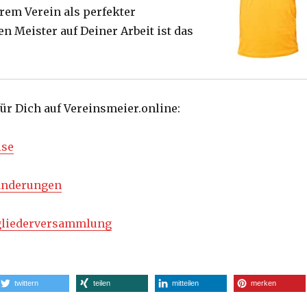
rem Verein als perfekter
n Meister auf Deiner Arbeit ist das
für Dich auf Vereinsmeier.online:
ise
änderungen
tgliederversammlung
twittern
teilen
mitteilen
merken