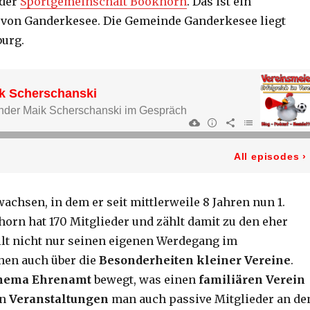
 der
Sportgemeinschaft Bookhorn
. Das ist ein
l von Ganderkesee. Die Gemeinde Ganderkesee liegt
urg.
achsen, in dem er seit mittlerweile 8 Jahren nun 1.
horn hat 170 Mitglieder und zählt damit zu den eher
llt nicht nur seinen eigenen Werdegang im
hen auch über die
Besonderheiten kleiner Vereine
.
hema Ehrenamt
bewegt, was einen
familiären Verein
en
Veranstaltungen
man auch passive Mitglieder an de