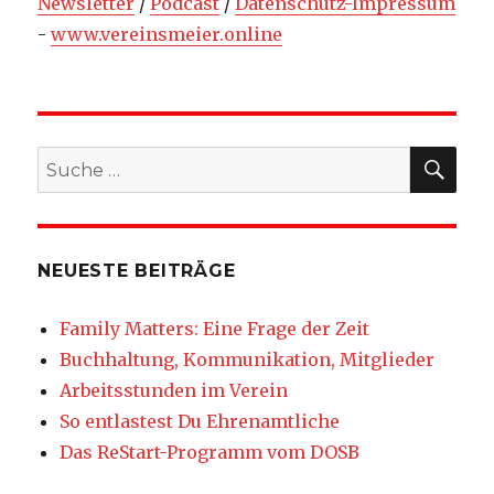
Newsletter
/
Podcast
/
Datenschutz-Impressum
-
www.vereinsmeier.online
SU
Suche
nach:
NEUESTE BEITRÄGE
Family Matters: Eine Frage der Zeit
Buchhaltung, Kommunikation, Mitglieder
Arbeitsstunden im Verein
So entlastest Du Ehrenamtliche
Das ReStart-Programm vom DOSB