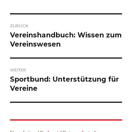
Beitragsnavigation
ZURÜCK
Vereinshandbuch: Wissen zum
Vorheriger
Beitrag:
Vereinswesen
WEITER
Sportbund: Unterstützung für
Nächster
Beitrag:
Vereine