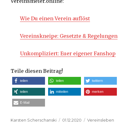
Vereinsmeier.online:
Wie Du einen Verein auflöst
Vereinskneipe: Gesetzte & Regelungen
Unkompliziert: Euer eigener Fanshop
Teile diesen Beitrag!
teilen
teilen
twittern
teilen
mitteilen
merken
E-Mail
Autor
Veröffentlicht
Kategorien
Karsten Scherschanski
01.12.2020
Vereinsleben
am