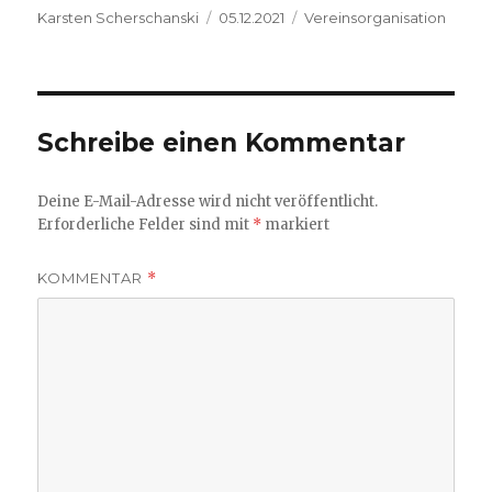
Autor
Veröffentlicht
Kategorien
Karsten Scherschanski
05.12.2021
Vereinsorganisation
am
Schreibe einen Kommentar
Deine E-Mail-Adresse wird nicht veröffentlicht.
Erforderliche Felder sind mit
*
markiert
KOMMENTAR
*