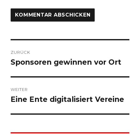
Beitragsnavigation
ZURÜCK
Sponsoren gewinnen vor Ort
Vorheriger
Beitrag:
WEITER
Eine Ente digitalisiert Vereine
Nächster
Beitrag: