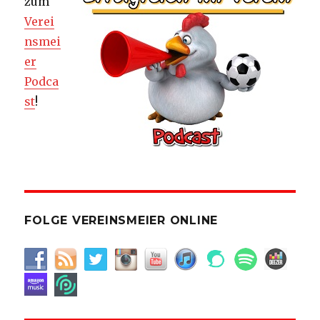
zum
Verei
nsmei
er
Podca
st
!
FOLGE VEREINSMEIER ONLINE