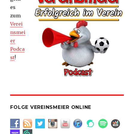
es
zum
Verei
nsmei
er
Podca
st
!
FOLGE VEREINSMEIER ONLINE