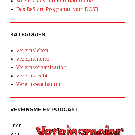
So entlastest Du Ehrenamtliche
Das ReStart-Programm vom DOSB
KATEGORIEN
Vereinsleben
Vereinsmeier
Vereinsorganisation
Vereinsrecht
Vereinswachstum
VEREINSMEIER PODCAST
Hier
geht