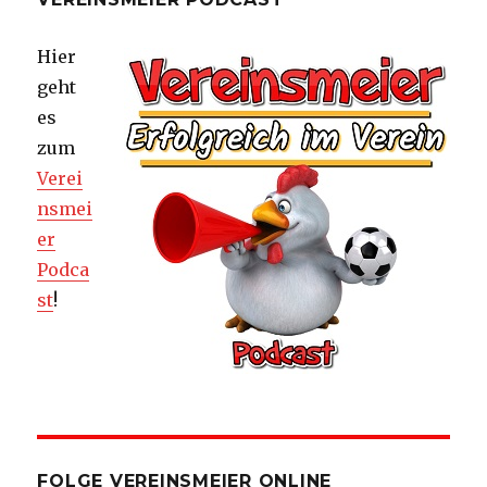
Hier
geht
es
zum
Verei
nsmei
er
Podca
st
!
FOLGE VEREINSMEIER ONLINE