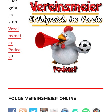
Hier
geht
es
zum
Verei
nsmei
er
Podca
st
!
FOLGE VEREINSMEIER ONLINE