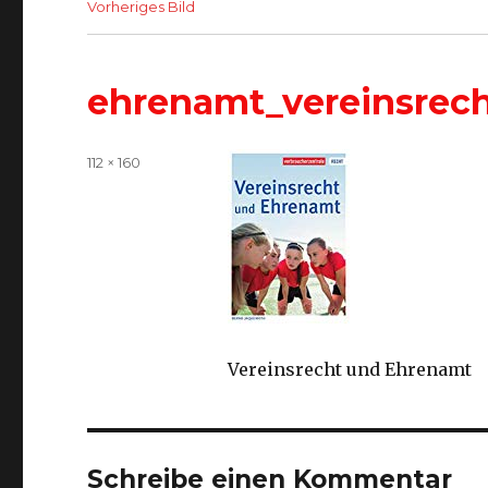
Vorheriges Bild
ehrenamt_vereinsrec
Volle
112 × 160
Größe
Vereinsrecht und Ehrenamt
Schreibe einen Kommentar