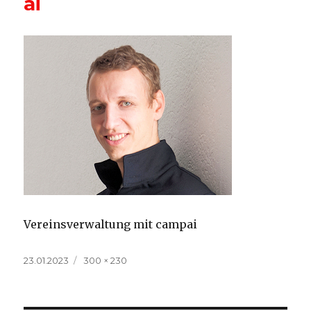
ai
Vereinsverwaltung mit campai
Veröffentlicht
Volle
23.01.2023
300 × 230
am
Größe