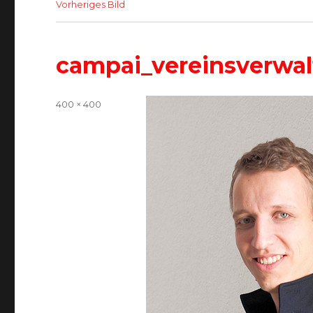
Vorheriges Bild
campai_vereinsverwa
Volle
400 × 400
Größe