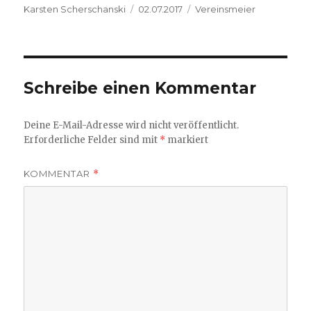
Autor
Veröffentlicht
Kategorien
Karsten Scherschanski
02.07.2017
Vereinsmeier
am
Schreibe einen Kommentar
Deine E-Mail-Adresse wird nicht veröffentlicht.
Erforderliche Felder sind mit
*
markiert
KOMMENTAR
*