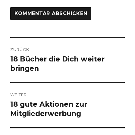
Beitragsnavigation
ZURÜCK
18 Bücher die Dich weiter
Vorheriger
Beitrag:
bringen
WEITER
18 gute Aktionen zur
Nächster
Beitrag:
Mitgliederwerbung