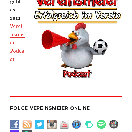
geht
es
zum
Verei
nsmei
er
Podca
st
!
FOLGE VEREINSMEIER ONLINE