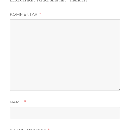
Erforderliche Felder sind mit
*
markiert
KOMMENTAR
*
NAME
*