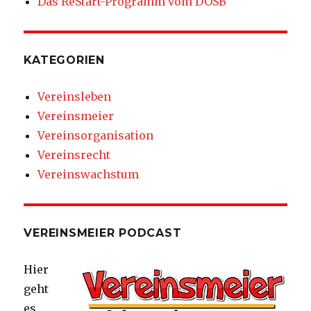
Das ReStart-Programm vom DOSB
KATEGORIEN
Vereinsleben
Vereinsmeier
Vereinsorganisation
Vereinsrecht
Vereinswachstum
VEREINSMEIER PODCAST
Hier
geht
es