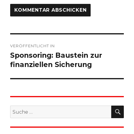
Beitragsnavigation
VERÖFFENTLICHT IN
Sponsoring: Baustein zur
finanziellen Sicherung
SU
Suche
nach: