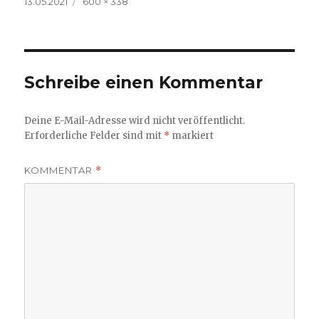
Veröffentlicht
Volle
13.05.2021
600 × 338
am
Größe
Schreibe einen Kommentar
Deine E-Mail-Adresse wird nicht veröffentlicht.
Erforderliche Felder sind mit
*
markiert
KOMMENTAR
*