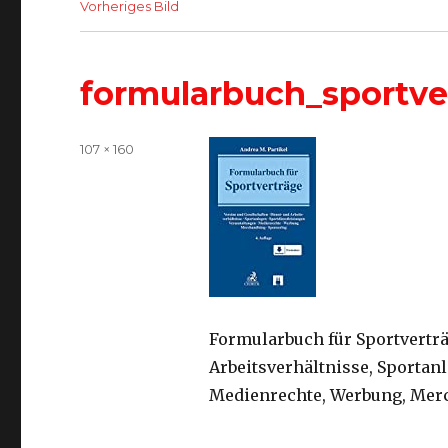
Vorheriges Bild
formularbuch_sportve
Volle
107 × 160
Größe
Formularbuch für Sportverträ
Arbeitsverhältnisse, Sportan
Medienrechte, Werbung, Mer