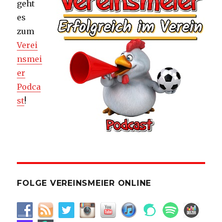
geht
es
zum
Verei
nsmei
er
Podca
st
!
FOLGE VEREINSMEIER ONLINE