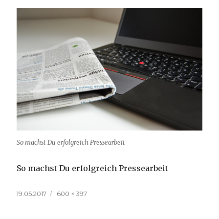
So machst Du erfolgreich Pressearbeit
So machst Du erfolgreich Pressearbeit
Veröffentlicht
Volle
19.05.2017
600 × 397
am
Größe