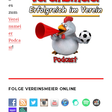
es
zum
Verei
nsmei
er
Podca
st
!
FOLGE VEREINSMEIER ONLINE