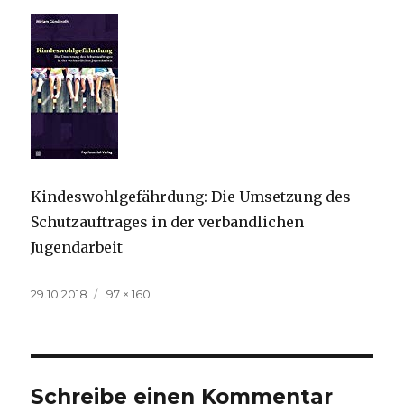
Kindeswohlgefährdung: Die Umsetzung des
Schutzauftrages in der verbandlichen
Jugendarbeit
Veröffentlicht
Volle
29.10.2018
97 × 160
am
Größe
Schreibe einen Kommentar