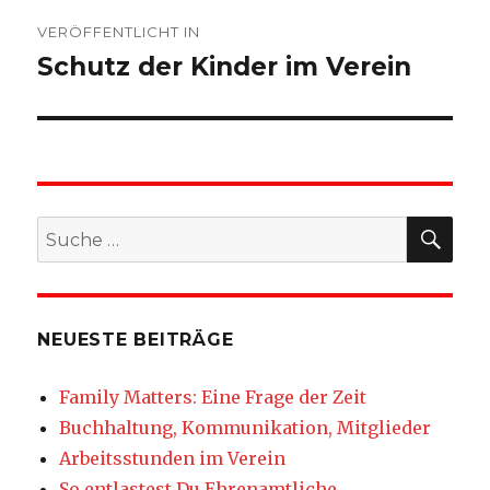
Beitragsnavigation
VERÖFFENTLICHT IN
Schutz der Kinder im Verein
SU
Suche
nach:
NEUESTE BEITRÄGE
Family Matters: Eine Frage der Zeit
Buchhaltung, Kommunikation, Mitglieder
Arbeitsstunden im Verein
So entlastest Du Ehrenamtliche