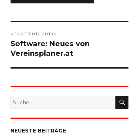
Beitragsnavigation
VERÖFFENTLICHT IN
Software: Neues von
Vereinsplaner.at
SU
Suche
nach:
NEUESTE BEITRÄGE