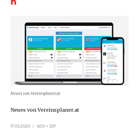
n
Neues von Vereinsplaner.at
Neues von Vereinsplaner.at
Veröffentlicht
Volle
17.05.2020
600 × 357
am
Größe