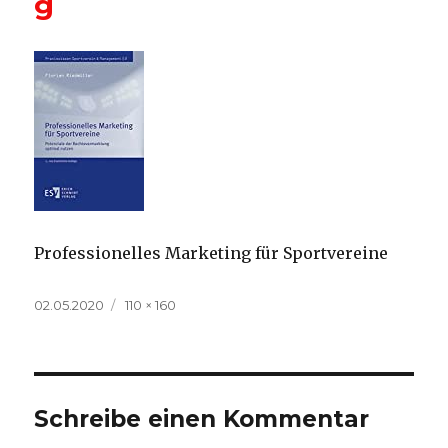
g
Professionelles Marketing für Sportvereine
Veröffentlicht
Volle
02.05.2020
110 × 160
am
Größe
Schreibe einen Kommentar