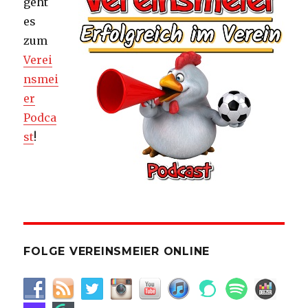
geht
es
zum
Verei
nsmei
er
Podca
st
!
FOLGE VEREINSMEIER ONLINE