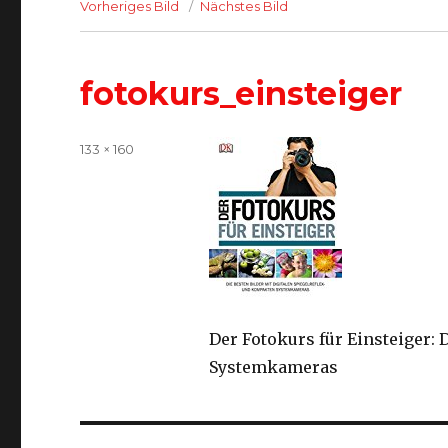
Vorheriges Bild
Nächstes Bild
fotokurs_einsteiger
Volle
133 × 160
Größe
Der Fotokurs für Einsteiger:
Systemkameras