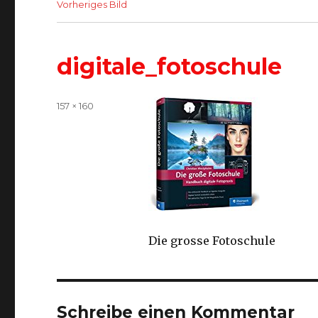
Vorheriges Bild
digitale_fotoschule
Volle
157 × 160
Größe
Die grosse Fotoschule
Schreibe einen Kommentar