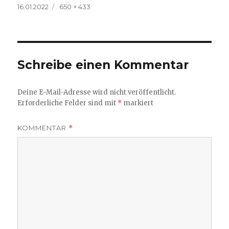
Veröffentlicht
Volle
16.01.2022
650 × 433
am
Größe
Schreibe einen Kommentar
Deine E-Mail-Adresse wird nicht veröffentlicht.
Erforderliche Felder sind mit
*
markiert
KOMMENTAR
*