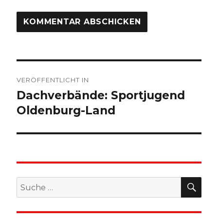
Beitragsnavigation
VERÖFFENTLICHT IN
Dachverbände: Sportjugend
Oldenburg-Land
SU
Suche
nach: