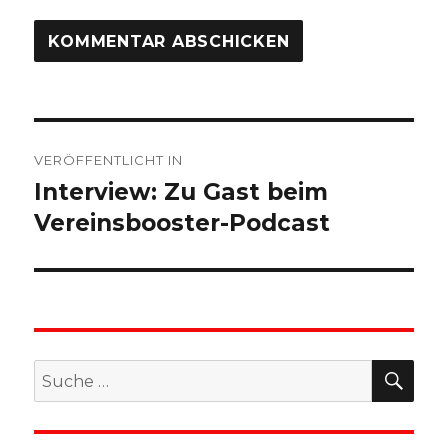
Beitragsnavigation
VERÖFFENTLICHT IN
Interview: Zu Gast beim
Vereinsbooster-Podcast
SU
Suche
nach: