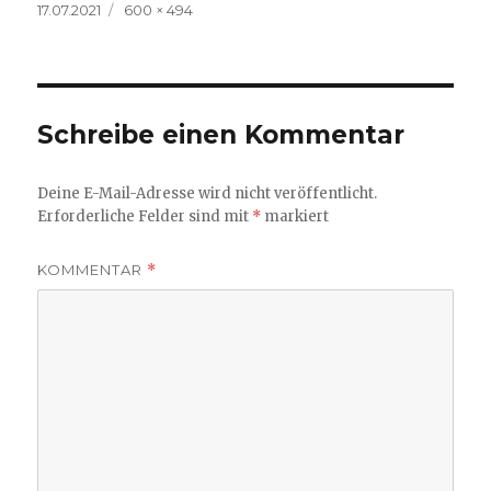
Veröffentlicht
Volle
17.07.2021
600 × 494
am
Größe
Schreibe einen Kommentar
Deine E-Mail-Adresse wird nicht veröffentlicht.
Erforderliche Felder sind mit
*
markiert
KOMMENTAR
*