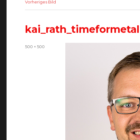
Vorheriges Bild
kai_rath_timeformetal
Volle
500 × 500
Größe