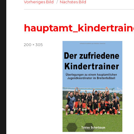
Vorheriges Bild
Nächstes Bild
hauptamt_kindertrain
Volle
200 × 305
Größe