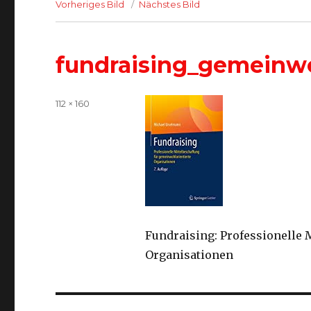
Vorheriges Bild
Nächstes Bild
fundraising_gemeinw
Volle
112 × 160
Größe
Fundraising: Professionelle 
Organisationen