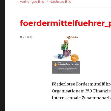
Vorheriges Bild
Nächstes Bild
foerdermittelfuehrer_
Volle
113 × 160
Größe
Förderlotse Fördermittelführ
Organisationen: 350 Finanzie
internationale Zusammenarb