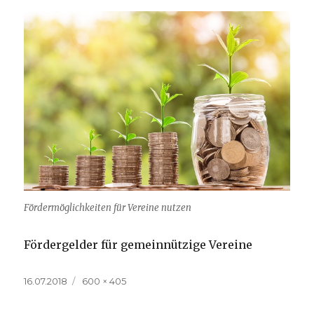
Fördermöglichkeiten für Vereine nutzen
Fördergelder für gemeinnützige Vereine
Veröffentlicht
Volle
16.07.2018
600 × 405
am
Größe