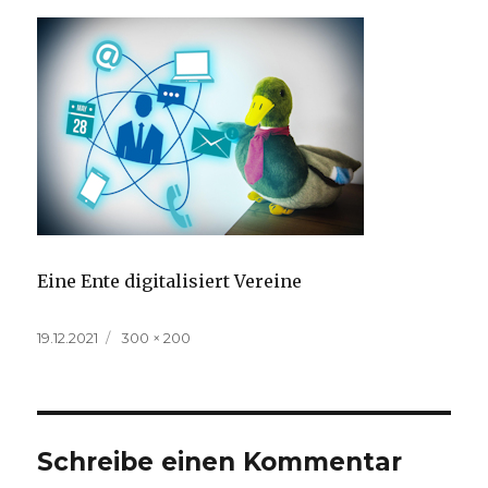
Eine Ente digitalisiert Vereine
Veröffentlicht
Volle
19.12.2021
300 × 200
am
Größe
Schreibe einen Kommentar