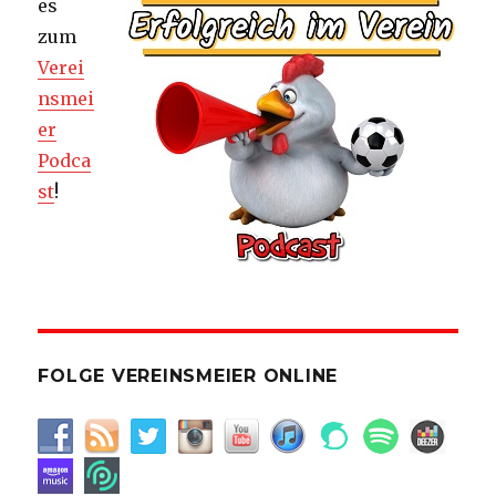
es
zum
Verei
nsmei
er
Podca
st
!
FOLGE VEREINSMEIER ONLINE