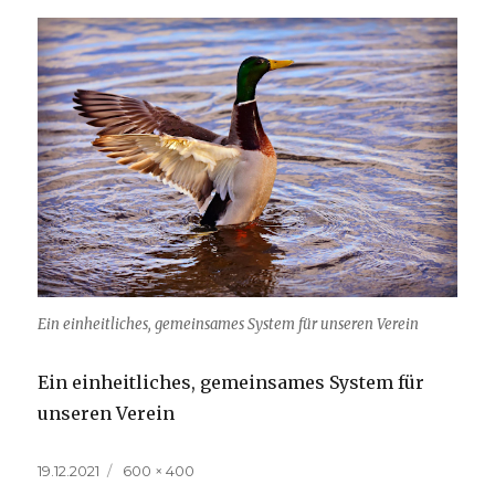
Ein einheitliches, gemeinsames System für unseren Verein
Ein einheitliches, gemeinsames System für
unseren Verein
Veröffentlicht
Volle
19.12.2021
600 × 400
am
Größe