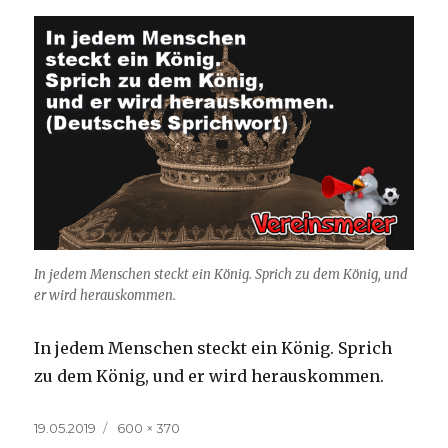
In jedem Menschen steckt ein König. Sprich zu dem König, und
er wird herauskommen.
In jedem Menschen steckt ein König. Sprich
zu dem König, und er wird herauskommen.
Veröffentlicht
Volle
19.05.2019
600 × 370
am
Größe