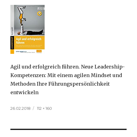
Agil und erfolgreich führen. Neue Leadership-
Kompetenzen: Mit einem agilen Mindset und
Methoden Ihre Führungspersönlichkeit
entwickeln
Veröffentlicht
Volle
26.02.2018
112 × 160
am
Größe