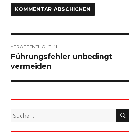
Beitragsnavigation
VERÖFFENTLICHT IN
Führungsfehler unbedingt
vermeiden
SU
Suche
nach: