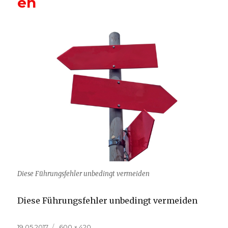
en
Diese Führungsfehler unbedingt vermeiden
Diese Führungsfehler unbedingt vermeiden
Veröffentlicht
Volle
19.05.2017
600 × 420