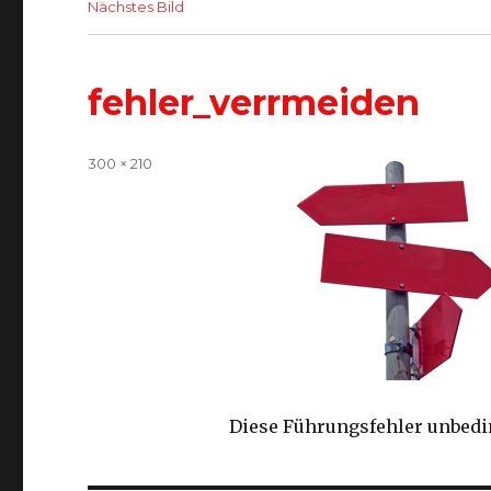
Nächstes Bild
fehler_verrmeiden
Volle
300 × 210
Größe
Diese Führungsfehler unbed