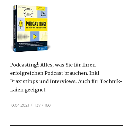
Podcasting!: Alles, was Sie für Ihren
erfolgreichen Podcast brauchen. Inkl.
Praxistipps und Interviews. Auch für Technik-
Laien geeignet!
Veröffentlicht
Volle
10.04.2021
137 × 160
am
Größe