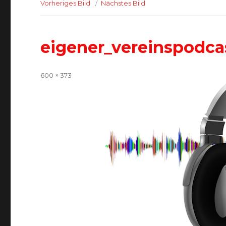
Vorheriges Bild
Nächstes Bild
eigener_vereinspodca
Volle
600 × 373
Größe