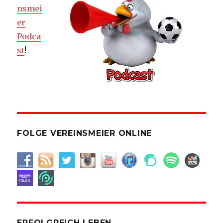
nsmei
er
Podca
st
!
FOLGE VEREINSMEIER ONLINE
ERFOLGREICH LEBEN