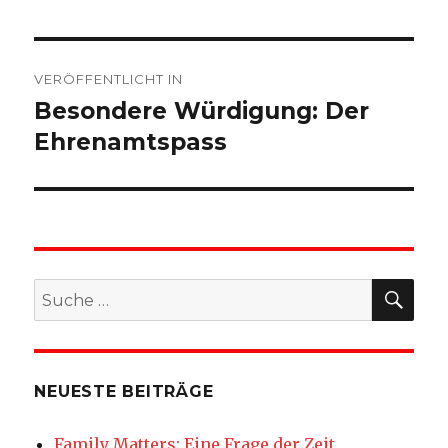
Beitragsnavigation
VERÖFFENTLICHT IN
Besondere Würdigung: Der
Ehrenamtspass
SU
Suche
nach:
NEUESTE BEITRÄGE
Family Matters: Eine Frage der Zeit