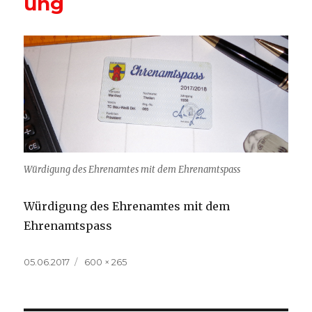
ung
Würdigung des Ehrenamtes mit dem Ehrenamtspass
Würdigung des Ehrenamtes mit dem
Ehrenamtspass
Veröffentlicht
Volle
05.06.2017
600 × 265
am
Größe