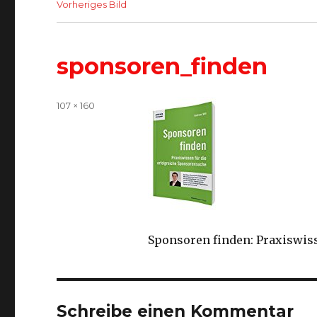
Vorheriges Bild
sponsoren_finden
Volle
107 × 160
Größe
Sponsoren finden: Praxiswis
Schreibe einen Kommentar