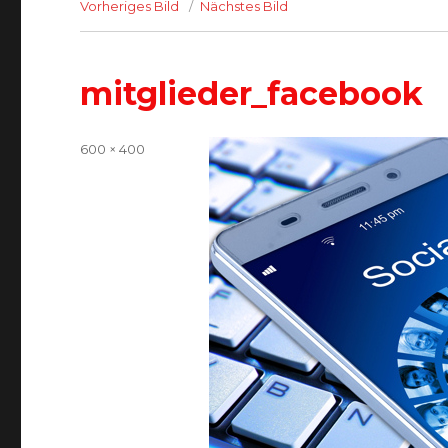
Vorheriges Bild
Nächstes Bild
mitglieder_facebook
Volle
600 × 400
Größe